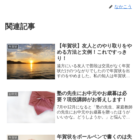
なかこう
関連記事
【年賀状】友人とのやり取りをや
年賀状
める方法と文例！これですっき
り！
遠方にいる友人で普段は交流がなく年賀
状だけのつながりでしたので年賀状を出
すのをやめました。私の知人は年賀状に
子供の写真だけを載せて送ってくる人に
年賀状を送るのをやめました。今回は年
賀状のやり取りをやめたい友人にどう対
塾の先生にお中元やお歳暮は必
お中元
処して年賀状を送るのをや...
要？現役講師がお答えします！
7月や12月になると「塾の先生、家庭教師
の先生にお中元やお歳暮を贈ったほうが
いいかな。どうしようか。」と悩んでい
る方。「周りのお母さんたちはお中元や
お歳暮を贈っている人もいるみたい。ど
うしようかな。」と思っている方。大丈
年賀状をボールペンで書くのは失
夫です！塾講師、家庭...
年賀状