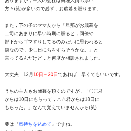
ありますが，主人の会社は義理人情の厚い
方々(笑)が多いので必ず，お歳暮を贈ります。
また，下の子のママ友から「旦那がお歳暮を
上司にあまりに早い時期に贈ると，同僚や
部下からゴマすりしてるのみたいに思われると
嫌なので，少し日にちをずらそうかな。」と
言ってるんだけど…と何度か相談されました。
大丈夫！12月
10日～20日
であれば，早くてもいいです。
うちの主人もお歳暮を頂くのですが，「〇〇君
からは10日にもらって，△△君からは18日に
もらった。」なんて覚えていませんから(笑)
要は『
気持ちを込めて
』ですね。