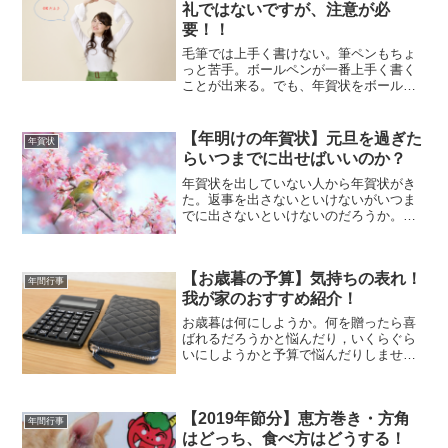
礼ではないですが、注意が必
要！！
毛筆では上手く書けない。筆ペンもちょ
っと苦手。ボールペンが一番上手く書く
ことが出来る。でも、年賀状をボールペ
ンで書いたら失礼なのかな。そんなこと
を考えているあなた。年賀状をボールペ
ンで書いても大丈夫です。ただし気を付
【年明けの年賀状】元旦を過ぎた
年賀状
けなければならないことが...
らいつまでに出せばいいのか？
年賀状を出していない人から年賀状がき
た。返事を出さないといけないがいつま
でに出さないといけないのだろうか。ど
ういうところに注意しなければならない
のか。おさえておくべきポイントをみて
いきましょう。最後までお付き合いくだ
【お歳暮の予算】気持ちの表れ！
さいませ(#^^#)いつ...
年間行事
我が家のおすすめ紹介！
お歳暮は何にしようか。何を贈ったら喜
ばれるだろうかと悩んだり，いくらぐら
いにしようかと予算で悩んだりしません
か。我が家の場合をご紹介します！少し
でもあなたのお役に立てれば幸いです。
お歳暮の予算はいくら？お歳暮の予算は
【2019年節分】恵方巻き・方角
3000円～5000円の...
年間行事
はどっち、食べ方はどうする！