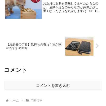
お正月にお餅を美味しく食べたからなの
か、運動不足なのからなのか身体が少し
重くなったような気がしますΣ(￣ロ￣lll)
ｶﾞｰﾝそんなお正月も終わり、次は節分。
子どものころは両親と兄弟で豆まきをし
ました。今も豆まきをしますが、それプ
ラス恵方巻き...
【お歳暮の予算】気持ちの表れ！我が家
のおすすめ紹介！
コメント
コメントを書き込む
ホーム
年間行事