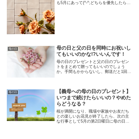
も5月にあって(^-^;どちらを優先したらい
いのか、プレゼントを1つにまとめたらダ
メなのか。こんなこと言ったらいけない
んだろうけど、出費も多くなるし( ;∀;)母
の日...
母の日と父の日を同時にお祝いし
母の日
てもいいのかな!?いいんです！
母の日のプレゼントと父の日のプレゼン
トをまとめて贈ってもいいのでしょう
か。手間もかからないし、郵送だと1回で
済むし とても助かるんですけど(^-^;そん
なふうに悩んでいるあなた。そうですよ
ね。母の日は5月の第2日曜日、父の日は6
【義母への母の日のプレゼント】
月の第3日曜...
母の日
いつまで続けたらいいの？やめた
らどうなる？
桜が満開になり、職場や家族やお友だち
との楽しいお花見が終了したら、次の主
な行事として5月の第2日曜日に母の日が
やってきます。「毎年のことだし、何を
贈ったらいいのかもうネタが尽きた
し。」「主人は何も考えてくれない。」