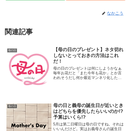
なかこう
関連記事
【母の日のプレゼント】ネタ切れ
母の日
しないとっておきの方法はこれ
だ！
母の日のプレゼントは何にしようかなぁ
毎年お花だと「また今年も花か」とか言
われそうだし何か最近マンネリ化したな
ぁ、ネタ切れしたなぁと悩んでいるあな
た。実の母親であればあまり気を遣わず
に済むんだけど、義母だとそういうわけ
にもいかない。主人に相談...
母の日と義母の誕生日が近いとき
母の日
はどちらを優先したらいいのか!?
予算はいくら!?
5月は第二日曜日は母の日ですね。それは
いいんだけど。実はお義母さんの誕生日